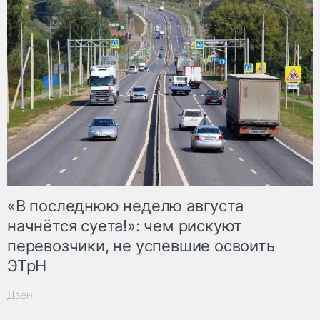
«В последнюю неделю августа
начнётся суета!»: чем рискуют
перевозчики, не успевшие освоить
ЭТрН
Дзен