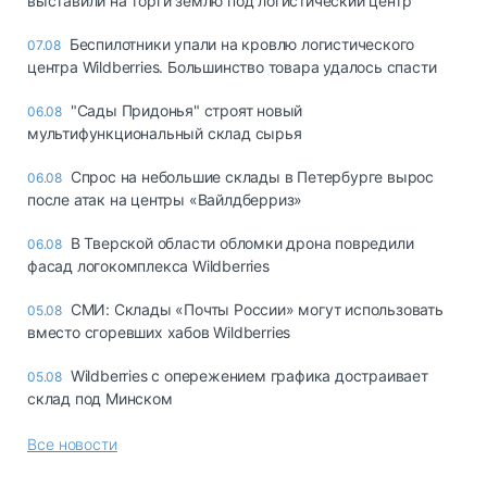
выставили на торги землю под логистический центр
Беспилотники упали на кровлю логистического
07.08
центра Wildberries. Большинство товара удалось спасти
"Сады Придонья" строят новый
06.08
мультифункциональный склад сырья
Спрос на небольшие склады в Петербурге вырос
06.08
после атак на центры «Вайлдберриз»
В Тверской области обломки дрона повредили
06.08
фасад логокомплекса Wildberries
СМИ: Склады «Почты России» могут использовать
05.08
вместо сгоревших хабов Wildberries
Wildberries с опережением графика достраивает
05.08
склад под Минском
Все новости