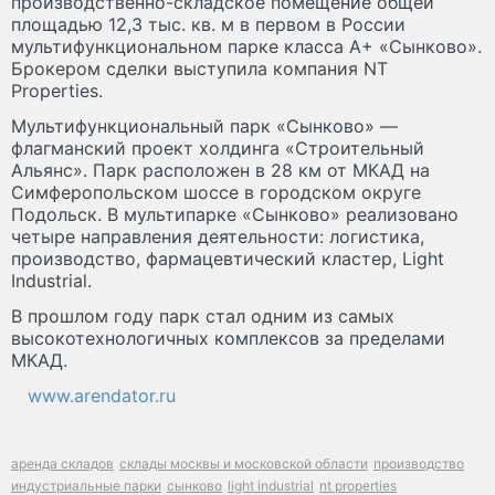
производственно-складское помещение общей
площадью 12,3 тыс. кв. м в первом в России
мультифункциональном парке класса А+ «Сынково».
Брокером сделки выступила компания NT
Properties.
Мультифункциональный парк «Сынково» —
флагманский проект холдинга «Строительный
Альянс». Парк расположен в 28 км от МКАД на
Симферопольском шоссе в городском округе
Подольск. В мультипарке «Сынково» реализовано
четыре направления деятельности: логистика,
производство, фармацевтический кластер, Light
Industrial.
В прошлом году парк стал одним из самых
высокотехнологичных комплексов за пределами
МКАД.
www.arendator.ru
аренда складов
склады москвы и московской области
производство
индустриальные парки
сынково
light industrial
nt properties