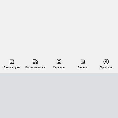
Ваши грузы
Ваши машины
Сервисы
Заказы
Профиль
АВТОМАТИЗАЦИЯ ПЕРЕВОЗОК
Площадки
Заказы
Торги
Тендеры
АТИ-Доки
GPS-мониторинг
АТИ Мессенджер
Цепочки грузов
API ATI.SU