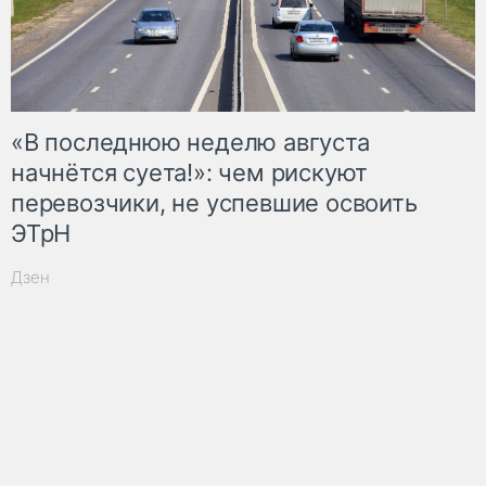
«В последнюю неделю августа
начнётся суета!»: чем рискуют
перевозчики, не успевшие освоить
ЭТрН
Дзен