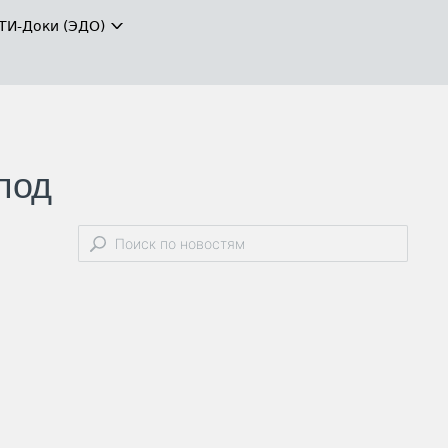
ТИ-Доки (ЭДО)
под