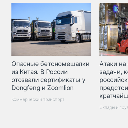
Опасные бетономешалки
Атаки на
из Китая. В России
задачи, 
отозвали сертификаты у
российск
Dongfeng и Zoomlion
предстои
кратчайш
Коммерческий транспорт
Склады и гру