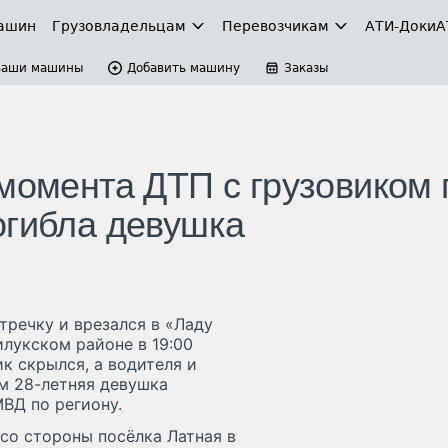
ашин
Грузовладельцам
Перевозчикам
АТИ-Доки
А
Ваши машины
Добавить машину
Заказы
 момента ДТП с грузовиком 
огибла девушка
тречку и врезался в «Ладу
илукском районе в 19:00
к скрылся, а водителя и
м 28-летняя девушка
ВД по региону.
со стороны посёлка Латная в