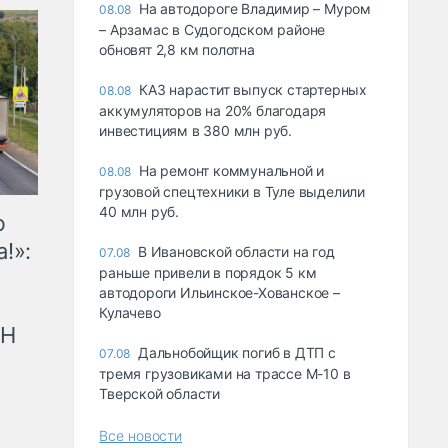
На автодороге Владимир – Муром
08.08
– Арзамас в Судогодском районе
обновят 2,8 км полотна
КАЗ нарастит выпуск стартерных
08.08
аккумуляторов на 20% благодаря
инвестициям в 380 млн руб.
На ремонт коммунальной и
08.08
грузовой спецтехники в Туле выделили
40 млн руб.
ю
!»:
В Ивановской области на год
07.08
раньше привели в порядок 5 км
автодороги Ильинское-Хованское –
Кулачево
рН
Дальнобойщик погиб в ДТП с
07.08
тремя грузовиками на трассе М-10 в
Тверской области
Все новости