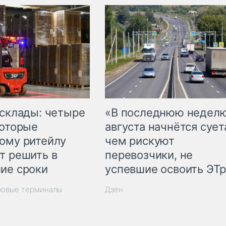
 склады: четыре
«В последнюю недел
которые
августа начнётся суета
ому ритейлу
чем рискуют
т решить в
перевозчики, не
ие сроки
успевшие освоить ЭТ
зовые терминалы
Дзен