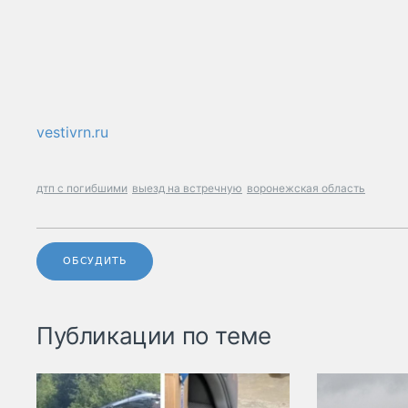
vestivrn.ru
дтп с погибшими
выезд на встречную
воронежская область
ОБСУДИТЬ
Публикации по теме