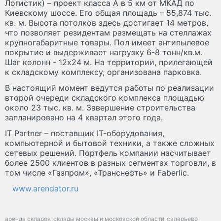
Логистик) – проект класса А в 5 км от МКАД по
Киевскому шоссе. Его общая площадь – 55,874 тыс.
кв. м. Высота потолков здесь достигает 14 метров,
что позволяет резидентам размещать на стеллажах
крупногабаритные товары. Пол имеет антипылевое
покрытие и выдерживает нагрузку 6-8 тонн/кв.м.
Шаг колонн - 12х24 м. На территории, прилегающей
к складскому комплексу, организована парковка.
В настоящий момент ведутся работы по реализации
второй очереди складского комплекса площадью
около 23 тыс. кв. м. Завершение строительства
запланировано на 4 квартал этого года.
IT Partner – поставщик IT-оборудования,
компьютерной и бытовой техники, а также сложных
сетевых решений. Портфель компании насчитывает
более 2500 клиентов в разных сегментах торговли, в
том числе «Газпром», «Транснефть» и Faberlic.
www.arendator.ru
аренда складов
склады москвы и московской области
саларьево