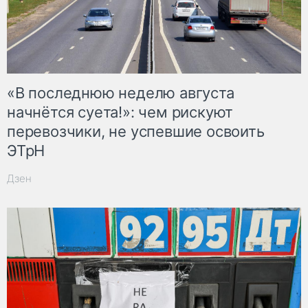
«В последнюю неделю августа
начнётся суета!»: чем рискуют
перевозчики, не успевшие освоить
ЭТрН
Дзен