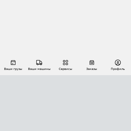
Ваши грузы
Ваши машины
Сервисы
Заказы
Профиль
АВТОМАТИЗАЦИЯ ПЕРЕВОЗОК
Площадки
Заказы
Торги
Тендеры
АТИ-Доки
GPS-мониторинг
АТИ Мессенджер
Цепочки грузов
API ATI.SU