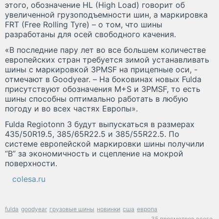
этого, обозначение HL (High Load) говорит об
увеличенной грузоподъемности шин, а маркировка
FRT (Free Rolling Tyre) – о том, что шины
разработаны для осей свободного качения.
«В последние пару лет во все большем количестве
европейских стран требуется зимой устанавливать
шины с маркировкой 3PMSF на прицепные оси, -
отмечают в Goodyear. – На боковинах новых Fulda
присутствуют обозначения M+S и 3PMSF, то есть
шины способны оптимально работать в любую
погоду и во всех частях Европы».
Fulda Regiotonn 3 будут выпускаться в размерах
435/50R19.5, 385/65R22.5 и 385/55R22.5. По
системе европейской маркировки шины получили
“B” за экономичность и сцепление на мокрой
поверхности.
colesa.ru
fulda
goodyear
грузовые шины
новинки
сша
европа
35 просмотров всего.