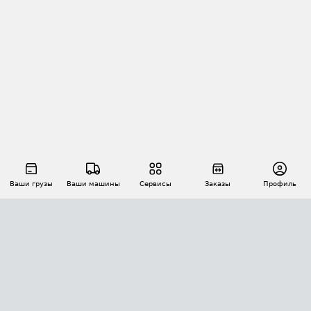
Ваши грузы
Ваши машины
Сервисы
Заказы
Профиль
АВТОМАТИЗАЦИЯ ПЕРЕВОЗОК
Площадки
Заказы
Торги
Тендеры
АТИ-Доки
GPS-мониторинг
АТИ Мессенджер
Цепочки грузов