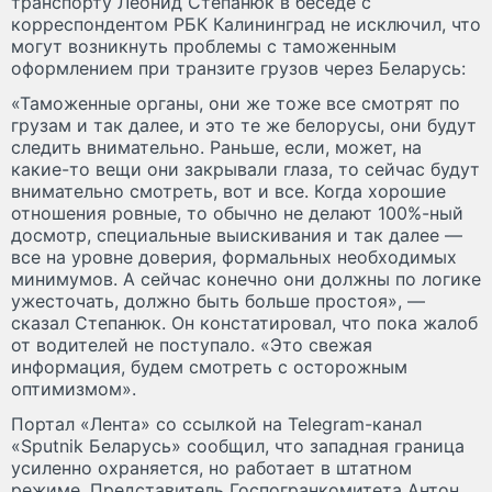
транспорту Леонид Степанюк в беседе с
корреспондентом РБК Калининград не исключил, что
могут возникнуть проблемы с таможенным
оформлением при транзите грузов через Беларусь:
«Таможенные органы, они же тоже все смотрят по
грузам и так далее, и это те же белорусы, они будут
следить внимательно. Раньше, если, может, на
какие-то вещи они закрывали глаза, то сейчас будут
внимательно смотреть, вот и все. Когда хорошие
отношения ровные, то обычно не делают 100%-ный
досмотр, специальные выискивания и так далее —
все на уровне доверия, формальных необходимых
минимумов. А сейчас конечно они должны по логике
ужесточать, должно быть больше простоя», —
сказал Степанюк. Он констатировал, что пока жалоб
от водителей не поступало. «Это свежая
информация, будем смотреть с осторожным
оптимизмом».
Портал «Лента» со ссылкой на Telegram-канал
«Sputnik Беларусь» сообщил, что западная граница
усиленно охраняется, но работает в штатном
режиме. Представитель Госпогранкомитета Антон