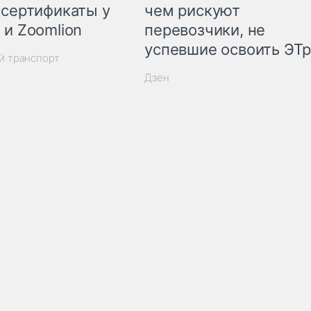
 сертификаты у
чем рискуют
 и Zoomlion
перевозчики, не
успевшие освоить ЭТ
й транспорт
Дзен