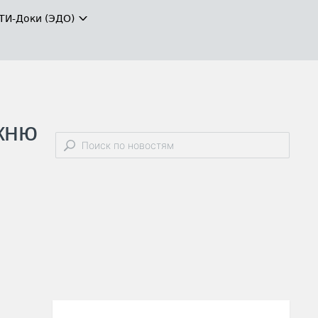
ТИ-Доки (ЭДО)
жню