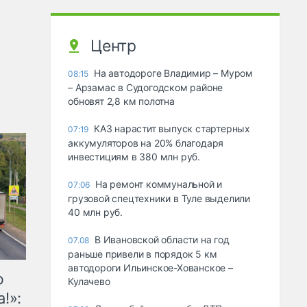
Центр
На автодороге Владимир – Муром
08:15
– Арзамас в Судогодском районе
обновят 2,8 км полотна
КАЗ нарастит выпуск стартерных
07:19
аккумуляторов на 20% благодаря
инвестициям в 380 млн руб.
На ремонт коммунальной и
07:06
грузовой спецтехники в Туле выделили
40 млн руб.
В Ивановской области на год
07.08
раньше привели в порядок 5 км
автодороги Ильинское-Хованское –
ю
Кулачево
!»: