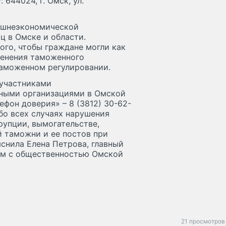
644024, г. Омск, ул.
нешнеэкономической
ц в Омске и области.
ого, чтобы граждане могли как
менения таможенного
таможенном регулировании.
 участниками
ными организациями в Омской
фон доверия» – 8 (3812) 30-62-
бо всех случаях нарушения
рупции, вымогательстве,
 таможни и ее постов при
снила Елена Петрова, главный
ям с общественностью Омской
21 просмотров