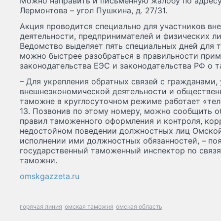
Можно направить и письменную жалобу по адресу: 
Лермонтова – угол Пушкина, д. 27/31.
Акция проводится специально для участников в
деятельности, предпринимателей и физических ли
Ведомство выделяет пять специальных дней для т
можно быстрее разобраться в правильности при
законодательства ЕЭС и законодательства РФ о 
– Для укрепления обратных связей с гражданами,
внешнеэкономической деятельности и обществен
таможне в круглосуточном режиме работает «теле
13. Позвонив по этому номеру, можно сообщить о
правил таможенного оформления и контроля, кор
недостойном поведении должностных лиц Омской
исполнении ими должностных обязанностей, – поя
государственный таможенный инспектор по связ
таможни.
omskgazzeta.ru
горячая линия
омская таможня
омская область