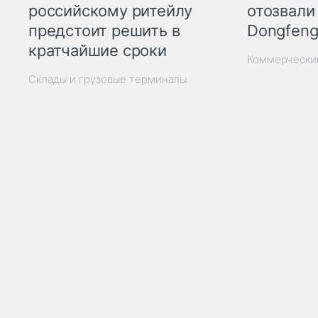
отозвали
российскому ритейлу
Dongfeng
предстоит решить в
кратчайшие сроки
Коммерчески
Склады и грузовые терминалы