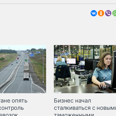
Бизнес начал
тане опять
сталкиваться с новым
контроль
таможенными
евозок