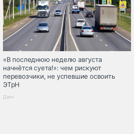
«В последнюю неделю августа
начнётся суета!»: чем рискуют
перевозчики, не успевшие освоить
ЭТрН
Дзен