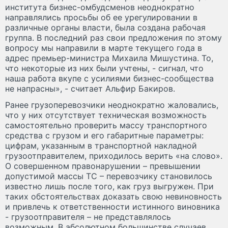
института бизнес-омбудсменов неоднократно
направлялись просьбы об ее урегулировании в
различные органы власти, была создана рабочая
группа. В последний раз свои предложения по этому
вопросу мы направили в марте текущего года в
адрес премьер-министра Михаила Мишустина. То,
что некоторые из них были учтены, - сигнал, что
наша работа вкупе с усилиями бизнес-сообщества
не напрасны», - считает Альфир Бакиров.
Ранее грузоперевозчики неоднократно жаловались,
что у них отсутствует техническая возможность
самостоятельно проверить массу транспортного
средства с грузом и его габаритные параметры:
цифрам, указанным в транспортной накладной
грузоотправителем, приходилось верить «на слово».
О совершенном правонарушении – превышении
допустимой массы ТС – перевозчику становилось
известно лишь после того, как груз выгружен. При
таких обстоятельствах доказать свою невиновность
и привлечь к ответственности истинного виновника
- грузоотправителя – не представлялось
возможным. В абсолютном большинстве случаев