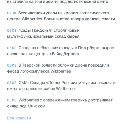
выставили на торги землю под логистический центр
Беспилотники упали на кровлю логистического
07.08
центра Wildberries. Большинство товара удалось спасти
"Сады Придонья" строят новый
06.08
мультифункциональный склад сырья
Спрос на небольшие склады в Петербурге вырос
06.08
после атак на центры «Вайлдберриз»
В Тверской области обломки дрона повредили
06.08
фасад логокомплекса Wildberries
СМИ: Склады «Почты России» могут использовать
05.08
вместо сгоревших хабов Wildberries
Wildberries с опережением графика достраивает
05.08
склад под Минском
Все новости