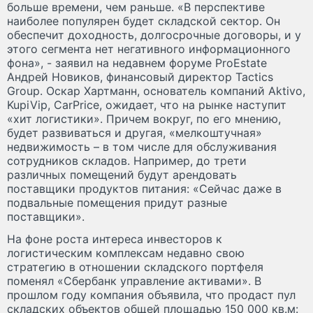
больше времени, чем раньше. «В перспективе
наиболее популярен будет складской сектор. Он
обеспечит доходность, долгосрочные договоры, и у
этого сегмента нет негативного информационного
фона», - заявил на недавнем форуме ProEstate
Андрей Новиков, финансовый директор Tactics
Group. Оскар Хартманн, основатель компаний Aktivo,
KupiVip, CarPrice, ожидает, что на рынке наступит
«хит логистики». Причем вокруг, по его мнению,
будет развиваться и другая, «мелкоштучная»
недвижимость – в том числе для обслуживания
сотрудников складов. Например, до трети
различных помещений будут арендовать
поставщики продуктов питания: «Сейчас даже в
подвальные помещения придут разные
поставщики».
На фоне роста интереса инвесторов к
логистическим комплексам недавно свою
стратегию в отношении складского портфеля
поменял «Сбербанк управление активами». В
прошлом году компания объявила, что продаст пул
складских объектов общей площадью 150 000 кв.м: