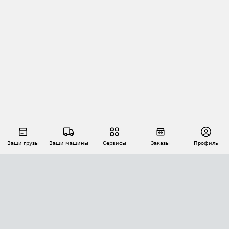
Ваши грузы
Ваши машины
Сервисы
Заказы
Профиль
АВТОМАТИЗАЦИЯ ПЕРЕВОЗОК
Площадки
Заказы
Торги
Тендеры
АТИ-Доки