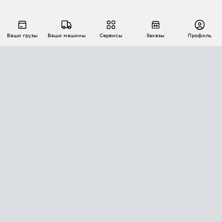
Ваши грузы
Ваши машины
Сервисы
Заказы
Профиль
АВТОМАТИЗАЦИЯ ПЕРЕВОЗОК
Площадки
Заказы
Торги
Тендеры
АТИ-Доки
GPS-мониторинг
АТИ Мессенджер
Цепочки грузов
API ATI.SU
ПОЛЕЗНОЕ
Расчет расстояний
БЕЗОПАСНОСТЬ
Академия ATI.SU
ATI.SU о безопасности
Звезды ATI.SU на вашем сайте
КОНТАКТЫ И ТАРИФЫ
Памятка по проверке контрагентов
Индекс ATI.SU FTL РФ
О системе ATI.SU
Светофор+