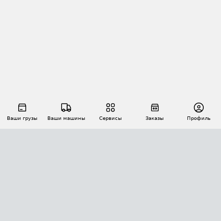
Ваши грузы
Ваши машины
Сервисы
Заказы
Профиль
АВТОМАТИЗАЦИЯ ПЕРЕВОЗОК
Площадки
Заказы
Торги
Тендеры
АТИ-Доки
GPS-мониторинг
АТИ Мессенджер
Цепочки грузов
API ATI.SU