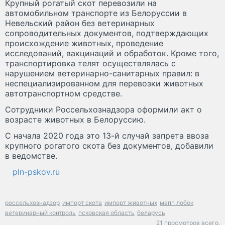
Крупный рогатый скот перевозили на
автомобильном транспорте из Белоруссии в
Невельский район без ветеринарных
сопроводительных документов, подтверждающих
происхождение животных, проведение
исследований, вакцинаций и обработок. Кроме того,
транспортировка телят осуществлялась с
нарушением ветеринарно-санитарных правил: в
неспециализированном для перевозки животных
автотранспортном средстве.
Сотрудники Россельхознадзора оформили акт о
возрасте животных в Белоруссию.
С начала 2020 года это 13-й случай запрета ввоза
крупного рогатого скота без документов, добавили
в ведомстве.
pln-pskov.ru
россельхознадзор
импорт скота
импорт животных
мапп лобок
ветеринарный контроль
псковская область
беларусь
21 просмотров всего.