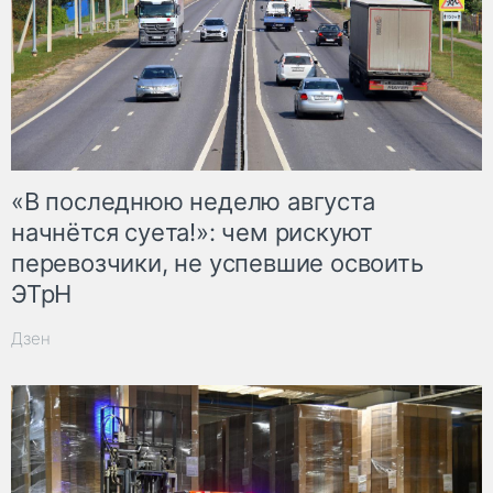
«В последнюю неделю августа
начнётся суета!»: чем рискуют
перевозчики, не успевшие освоить
ЭТрН
Дзен