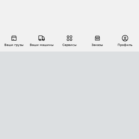
Ваши грузы
Ваши машины
Сервисы
Заказы
Профиль
АВТОМАТИЗАЦИЯ ПЕРЕВОЗОК
Площадки
Заказы
Торги
Тендеры
АТИ-Доки
GPS-мониторинг
АТИ Мессенджер
Цепочки грузов
API ATI.SU
ПОЛЕЗНОЕ
Расчет расстояний
БЕЗОПАСНОСТЬ
Академия ATI.SU