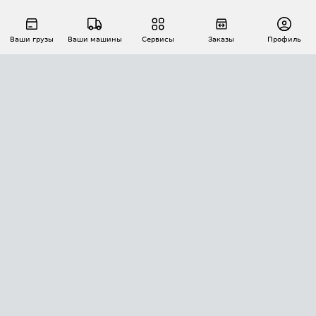
Ваши грузы
Ваши машины
Сервисы
Заказы
Профиль
АВТОМАТИЗАЦИЯ ПЕРЕВОЗОК
Площадки
Заказы
Торги
Тендеры
АТИ-Доки
GPS-мониторинг
АТИ Мессенджер
Цепочки грузов
API ATI.SU
ПОЛЕЗНОЕ
Расчет расстояний
БЕЗОПАСНОСТЬ
Академия ATI.SU
ATI.SU о безопасности
Звезды ATI.SU на вашем сайте
КОНТАКТЫ И ТАРИФЫ
Памятка по проверке контрагентов
Индекс ATI.SU FTL РФ
О системе ATI.SU
Светофор+
Средние ставки
ИНФОРМАЦИЯ
Контактная информация