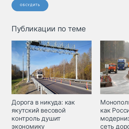
ОБСУДИТЬ
Публикации по теме
Дорога в никуда: как
Монополи
якутский весовой
как Росс
контроль душит
модерни
экономику
сеть дор