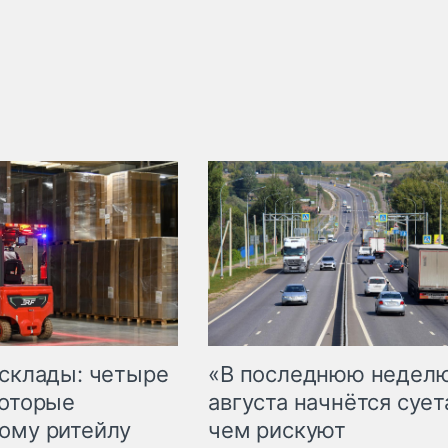
 склады: четыре
«В последнюю недел
которые
августа начнётся суета
ому ритейлу
чем рискуют