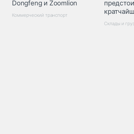
Dongfeng и Zoomlion
предстои
кратчайш
Коммерческий транспорт
Склады и гру