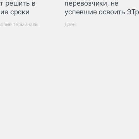
т решить в
перевозчики, не
ие сроки
успевшие освоить ЭТ
зовые терминалы
Дзен