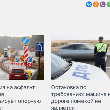
Остановка по
я на асфальт:
требованию: машина 
ия
дороге помехой не
зирует опорную
является
ог