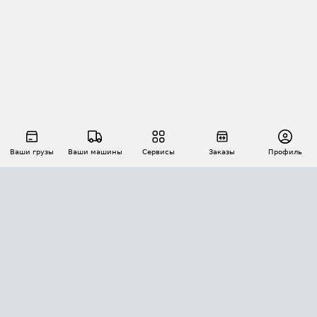
Ваши грузы
Ваши машины
Сервисы
Заказы
Профиль
АВТОМАТИЗАЦИЯ ПЕРЕВОЗОК
Площадки
Заказы
Торги
Тендеры
АТИ-Доки
GPS-мониторинг
АТИ Мессенджер
Цепочки грузов
API ATI.SU