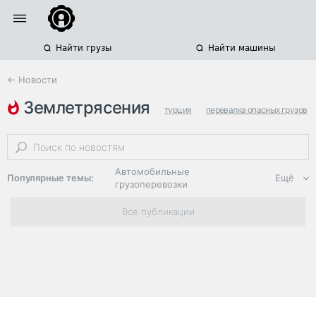
Найти грузы
Найти машины
← Новости
землетрясения
турция
перевалка опасных грузов
морские перевозки опасных грузов
Автомобильные
Популярные темы:
Ещё
грузоперевозки
Региональная
Все публикации
логистика
ЭДО, ИТ в
логистике
Дороги,
инфраструктура