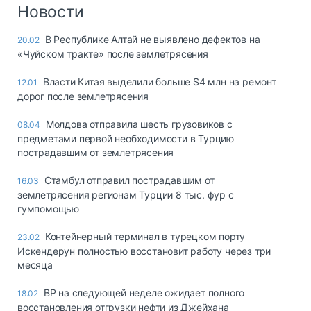
Логистика, грузы
Новости
Негабаритные и
В Республике Алтай не выявлено дефектов на
20.02
опасные грузы
«Чуйском тракте» после землетрясения
Безопасность и
страхование
Власти Китая выделили больше $4 млн на ремонт
12.01
дорог после землетрясения
Таможня и ВЭД
Молдова отправила шесть грузовиков с
08.04
Склады и
предметами первой необходимости в Турцию
грузовые
пострадавшим от землетрясения
терминалы
Коммерческий
Стамбул отправил пострадавшим от
16.03
транспорт
землетрясения регионам Турции 8 тыс. фур с
гумпомощью
Спецтехника
Контейнерный терминал в турецком порту
23.02
Автосервис,
Искендерун полностью восстановит работу через три
запчасти, шины
месяца
Топливо, масла и
Дзен
автохимия
BP на следующей неделе ожидает полного
18.02
восстановления отгрузки нефти из Джейхана