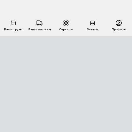
Ваши грузы
Ваши машины
Сервисы
Заказы
Профиль
АВТОМАТИЗАЦИЯ ПЕРЕВОЗОК
Площадки
Заказы
Торги
Тендеры
АТИ-Доки
GPS-мониторинг
АТИ Мессенджер
Цепочки грузов
API ATI.SU
ПОЛЕЗНОЕ
Расчет расстояний
БЕЗОПАСНОСТЬ
Академия ATI.SU
ATI.SU о безопасности
Звезды ATI.SU на вашем сайте
КОНТАКТЫ И ТАРИФЫ
Памятка по проверке контрагентов