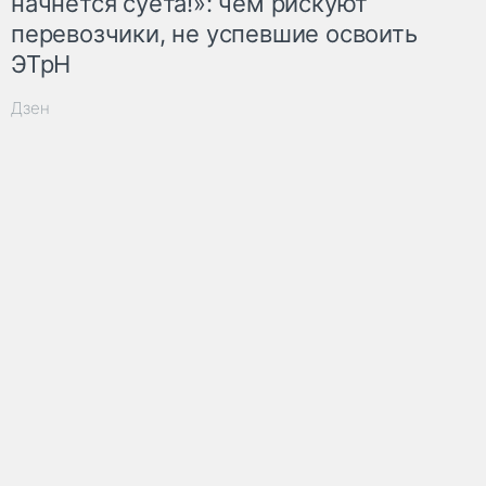
начнётся суета!»: чем рискуют
перевозчики, не успевшие освоить
ЭТрН
Дзен