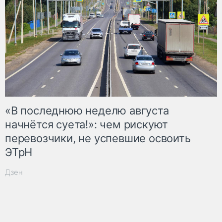
«В последнюю неделю августа
начнётся суета!»: чем рискуют
перевозчики, не успевшие освоить
ЭТрН
Дзен