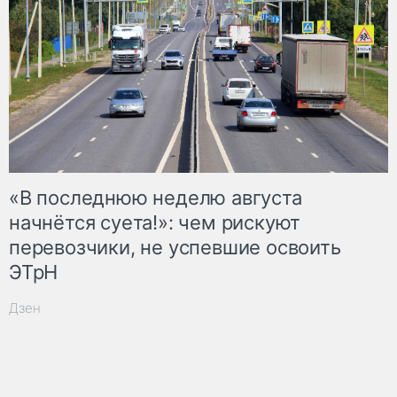
«В последнюю неделю августа
начнётся суета!»: чем рискуют
перевозчики, не успевшие освоить
ЭТрН
Дзен