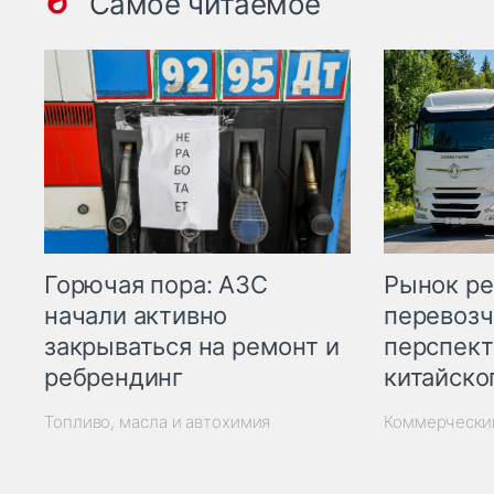
Самое читаемое
Горючая пора: АЗС
Рынок ре
начали активно
перевозч
закрываться на ремонт и
перспект
ребрендинг
китайско
Топливо, масла и автохимия
Коммерчески