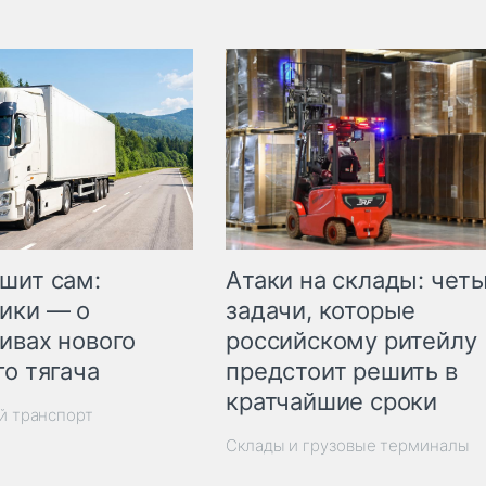
шит сам:
Атаки на склады: чет
ики — о
задачи, которые
ивах нового
российскому ритейлу
го тягача
предстоит решить в
кратчайшие сроки
й транспорт
Склады и грузовые терминалы