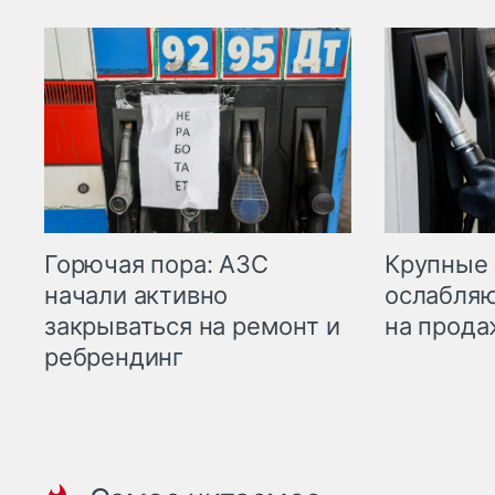
Горючая пора: АЗС
Крупные 
начали активно
ослабляю
закрываться на ремонт и
на прода
ребрендинг