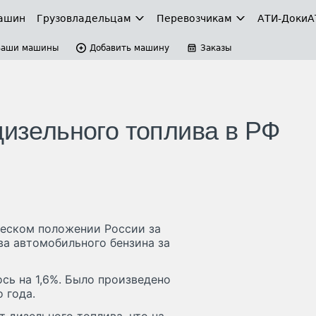
ашин
Грузовладельцам
Перевозчикам
АТИ-Доки
А
Ваши машины
Добавить машину
Заказы
дизельного топлива в РФ
ческом положении России за
ва автомобильного бензина за
сь на 1,6%. Было произведено
о года.