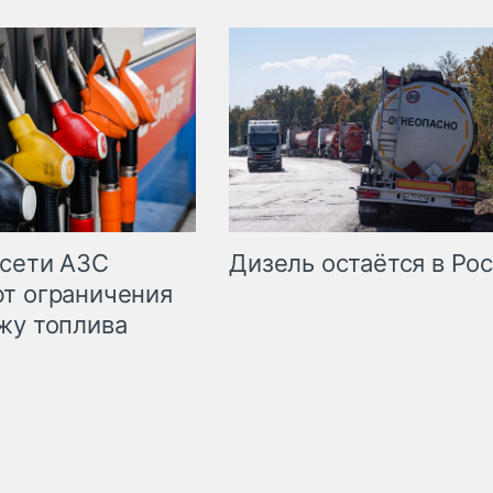
сети АЗС
Дизель остаётся в Ро
т ограничения
жу топлива