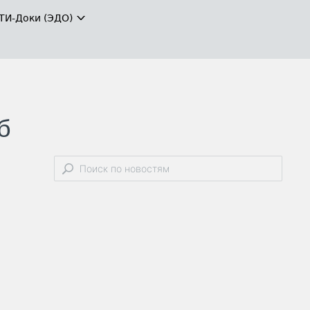
ТИ-Доки (ЭДО)
б