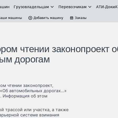
ашин
Грузовладельцам
Перевозчикам
АТИ-Доки
А
Ваши машины
Добавить машину
Заказы
ором чтении законопроект о
ным дорогам
ром чтении законопроект,
З «Об автомобильных дорогах…»
м. Информация об этом
й трассой или участка, а также
барьерной системе взимания