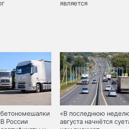
является
ог
 бетономешалки
«В последнюю недел
 В России
августа начнётся суета