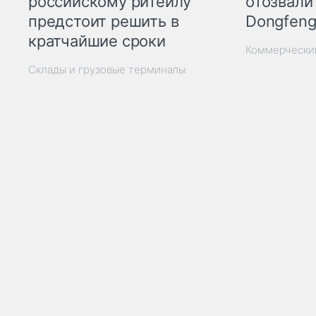
отозвали
российскому ритейлу
Dongfeng
предстоит решить в
кратчайшие сроки
Коммерчески
Склады и грузовые терминалы