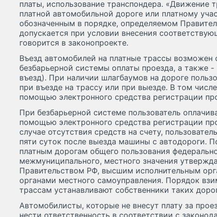
платы, использование транспондера. «Движение 
платной автомобильной дороге или платному уча
обозначенным в порядке, определяемом Правите
допускается при условии внесения соответствующ
говорится в законопроекте.
Въезд автомобилей на платные трассы возможен 
безбарьерной системы оплаты проезда, а также -
въезд). При наличии шлагбаумов на дороге пользо
при въезде на трассу или при выезде. В том числ
помощью электронного средства регистрации про
При безбарьерной системе пользователь оплачив
помощью электронного средства регистрации прое
случае отсутствия средств на счету, пользовател
пяти суток после выезда машины с автодороги. П
платным дорогам общего пользования федерально
межмуниципального, местного значения утвержда
Правительством РФ, высшим исполнительным орга
органами местного самоуправления. Порядок взи
трассам устанавливают собственники таких дорог
Автомобилисты, которые не внесут плату за проез
нести ответственность в соответствии с законод