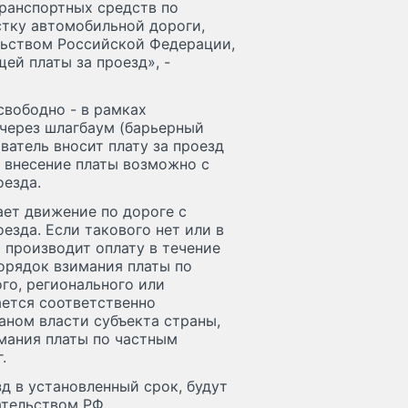
транспортных средств по
стку автомобильной дороги,
льством Российской Федерации,
ей платы за проезд», -
свободно - в рамках
 через шлагбаум (барьерный
ватель вносит плату за проезд
е внесение платы возможно с
езда.
ает движение по дороге с
зда. Если такового нет или в
ь производит оплату в течение
орядок взимания платы по
го, регионального или
ется соответственно
ном власти субъекта страны,
мания платы по частным
.
д в установленный срок, будут
ательством РФ.