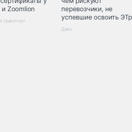
 сертификаты у
чем рискуют
 и Zoomlion
перевозчики, не
успевшие освоить ЭТ
й транспорт
Дзен