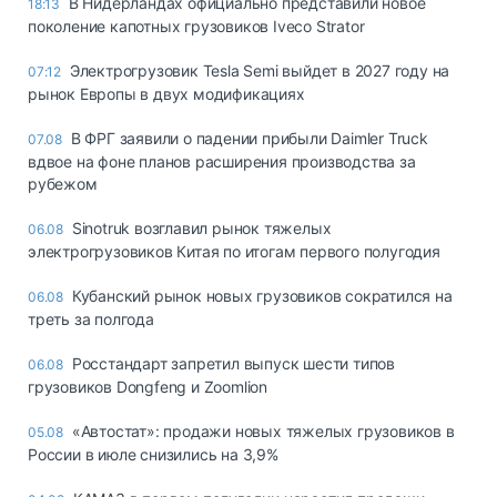
В Нидерландах официально представили новое
18:13
поколение капотных грузовиков Iveco Strator
Электрогрузовик Tesla Semi выйдет в 2027 году на
07:12
рынок Европы в двух модификациях
В ФРГ заявили о падении прибыли Daimler Truck
07.08
вдвое на фоне планов расширения производства за
рубежом
Sinotruk возглавил рынок тяжелых
06.08
электрогрузовиков Китая по итогам первого полугодия
Кубанский рынок новых грузовиков сократился на
06.08
треть за полгода
Росстандарт запретил выпуск шести типов
06.08
грузовиков Dongfeng и Zoomlion
«Автостат»: продажи новых тяжелых грузовиков в
05.08
России в июле снизились на 3,9%