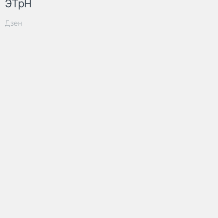
ЭТрН
Дзен