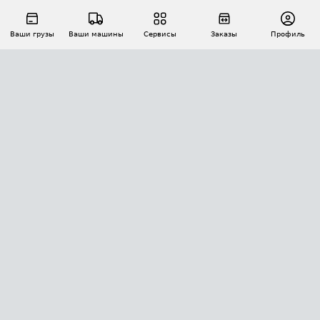
Ваши грузы
Ваши машины
Сервисы
Заказы
Профиль
АВТОМАТИЗАЦИЯ ПЕРЕВОЗОК
Площадки
Заказы
Торги
Тендеры
АТИ-Доки
GPS-мониторинг
АТИ Мессенджер
Цепочки грузов
API ATI.SU
ПОЛЕЗНОЕ
Расчет расстояний
БЕЗОПАСНОСТЬ
Академия ATI.SU
ATI.SU о безопасности
Звезды ATI.SU на вашем сайте
КОНТАКТЫ И ТАРИФЫ
Памятка по проверке контрагентов
Индекс ATI.SU FTL РФ
О системе ATI.SU
Светофор+
Средние ставки
ИНФОРМАЦИЯ
Контактная информация
Страхование