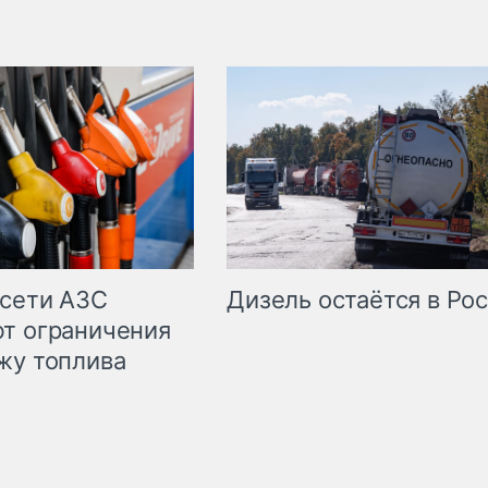
сети АЗС
Дизель остаётся в Ро
т ограничения
жу топлива