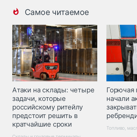
Самое читаемое
Горючая 
Атаки на склады: четыре
начали а
задачи, которые
закрыват
российскому ритейлу
ребренд
предстоит решить в
кратчайшие сроки
Топливо, мас
Склады и грузовые терминалы