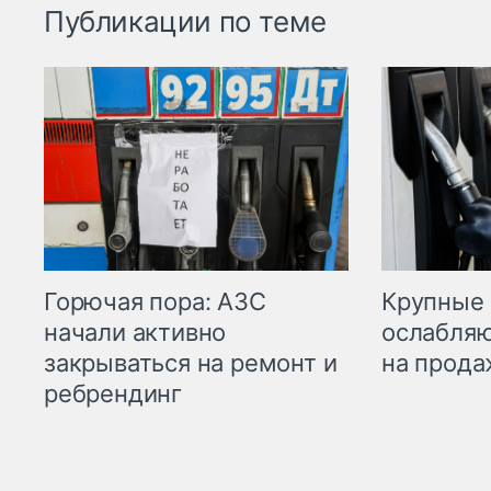
Публикации по теме
Горючая пора: АЗС
Крупные 
начали активно
ослабляю
закрываться на ремонт и
на прода
ребрендинг