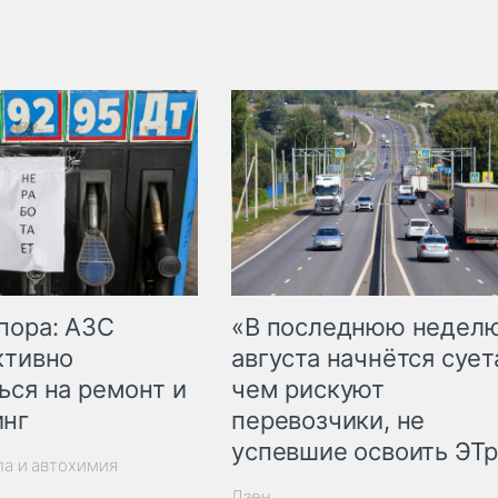
пора: АЗС
«В последнюю недел
ктивно
августа начнётся суета
ься на ремонт и
чем рискуют
инг
перевозчики, не
успевшие освоить ЭТ
ла и автохимия
Дзен