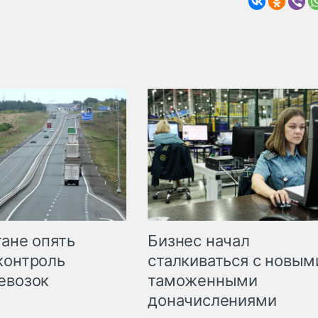
Бизнес начал
тане опять
сталкиваться с новым
контроль
таможенными
евозок
доначислениями