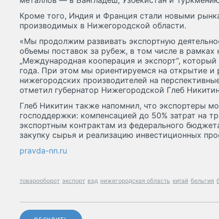
металлов — в Бангладеш, Узбекистан и Туркмению
Кроме того, Индия и Франция стали новыми рынк
производимых в Нижегородской области.
«Мы продолжим развивать экспортную деятельно
объемы поставок за рубеж, в том числе в рамках
„Международная кооперация и экспорт“, который 
года. При этом мы ориентируемся на открытие и
нижегородских производителей на перспективны
отметил губернатор Нижегородской Глеб Никитин
Глеб Никитин также напомнил, что экспортеры м
господдержки: компенсацией до 50% затрат на т
экспортным контрактам из федерального бюджета
закупку сырья и реализацию инвестиционных про
pravda-nn.ru
товарооборот
экспорт
вэд
нижегородская область
китай
бельгия