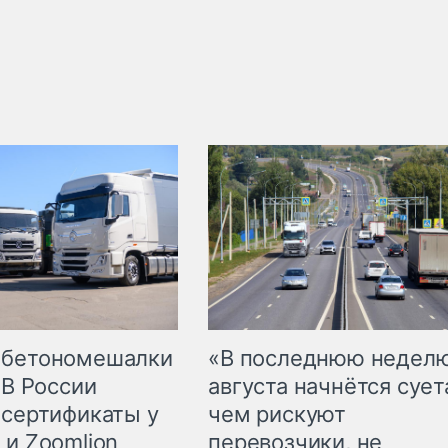
 бетономешалки
«В последнюю недел
 В России
августа начнётся суета
 сертификаты у
чем рискуют
 и Zoomlion
перевозчики, не