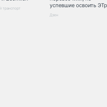
успевшие освоить ЭТ
й транспорт
Дзен