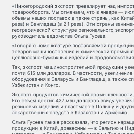
«Нижегородский экспорт превалирует над импор
товарооборота. Мы отмечаем, что в январе — ию
объемы наших поставок в такие страны, как Китай (
раза) и Бангладеш (в 2,1 раза). Эти страны зани
географической структуре регионального экспор
руководитель ведомства Ольга Гусева.
«Говоря о номенклатуре поставляемой продукции
товаров машиностроения и химической промышле
целлюлозно-бумажных изделий и продовольствия»
Так, экспорт машиностроительной продукции увел
почти 615 млн долларов. В частности, увеличение
оборудования в Беларусь и Бангладеш, а также с
Узбекистан и Конго.
Экспорт продуктов химической промышленности, 
Его объем достиг 427 млн долларов ввиду увелич
резиновых изделий и пластмасс в Польшу и други
лекарственных средств в Казахстан и Армению.
Ольга Гусева также рассказала, что регион нара
продукции в Китай, древесины — в Бельгию и Нид