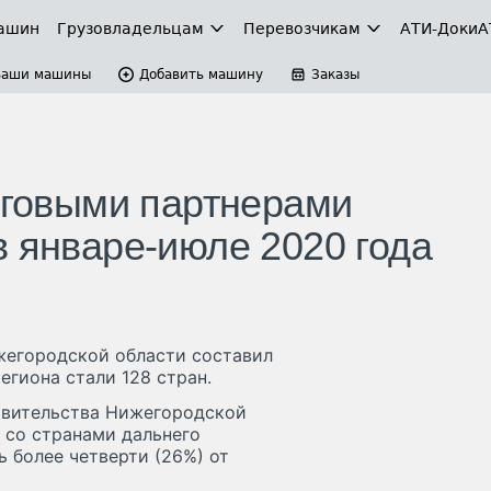
ашин
Грузовладельцам
Перевозчикам
АТИ-Доки
А
Ваши машины
Добавить машину
Заказы
орговыми партнерами
в январе-июле 2020 года
жегородской области составил
егиона стали 128 стран.
авительства Нижегородской
 со странами дальнего
ь более четверти (26%) от