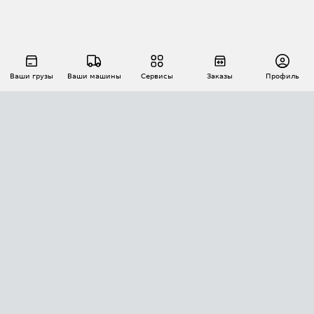
Ваши грузы
Ваши машины
Сервисы
Заказы
Профиль
АВТОМАТИЗАЦИЯ ПЕРЕВОЗОК
Площадки
Заказы
Торги
Тендеры
АТИ-Доки
GPS-мониторинг
АТИ Мессенджер
Цепочки грузов
API ATI.SU
ПОЛЕЗНОЕ
Расчет расстояний
БЕЗОПАСНОСТЬ
Академия ATI.SU
ATI.SU о безопасности
Звезды ATI.SU на вашем сайте
КОНТАКТЫ И ТАРИФЫ