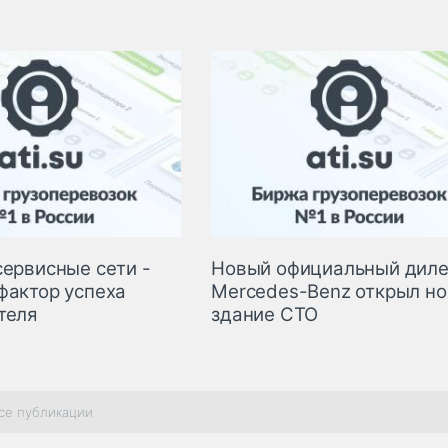
сервисные сети -
Новый официальный дил
фактор успеха
Mercedes-Benz открыл н
теля
здание СТО
се публикации