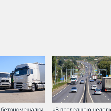
 бетономешалки
«В последнюю недел