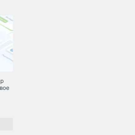
ер
овое