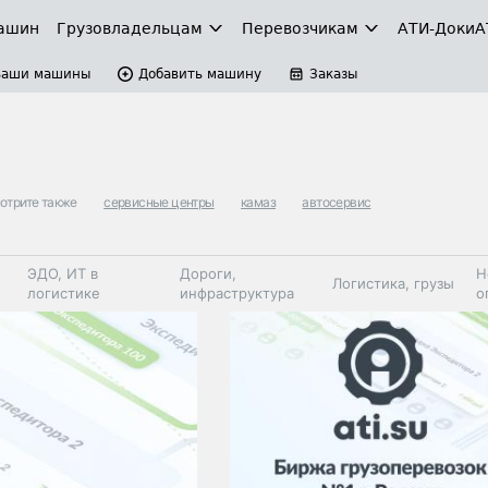
ашин
Грузовладельцам
Перевозчикам
АТИ-Доки
А
Ваши машины
Добавить машину
Заказы
отрите также
сервисные центры
камаз
автосервис
ЭДО, ИТ в
Дороги,
Н
Логистика, грузы
логистике
инфраструктура
о
Коммерческий
Автосервис,
Топливо,
Спецтехника
транспорт
запчасти, шины
автохим