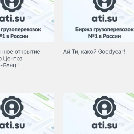
нное открытие
Ай Ти, какой Goodyear!
о Центра
-Бенц"