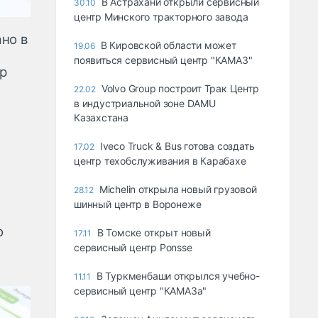
В Астрахани открыли сервисный
30.10
центр Минского тракторного завода
но в
В Кировской области может
19.06
появиться сервисный центр "КАМАЗ"
р
Volvo Group построит Трак Центр
22.02
в индустриальной зоне DAMU
Казахстана
Iveco Truck & Bus готова создать
17.02
центр техобслуживания в Карабахе
Michelin открыла новый грузовой
28.12
шинный центр в Воронеже
о
В Томске открыт новый
17.11
сервисный центр Ponsse
В Туркменбаши открылся учебно-
11.11
сервисный центр "КАМАЗа"