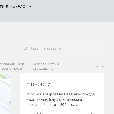
ТИ-Доки (ЭДО)
егабаритные и
Безопасность и
Ещё
пасные грузы
страхование
 масла и
Дзен
ия
Новости
МАЗ откроет на Северном обходе
23.01
Ростова-на-Дону логистический
сервисный центр в 2024 году