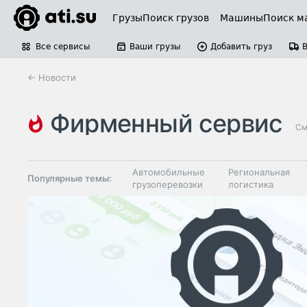
Грузы
Поиск грузов
Машины
Поиск м
Все сервисы
Ваши грузы
Добавить груз
← Новости
фирменный сервис
См
Автомобильные
Региональная
Популярные темы:
грузоперевозки
логистика
Склады и
Таможня и ВЭД
грузовые
терминалы