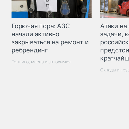
Горючая пора: АЗС
Атаки на
начали активно
задачи, 
закрываться на ремонт и
российск
ребрендинг
предстои
кратчайш
Топливо, масла и автохимия
Склады и гру