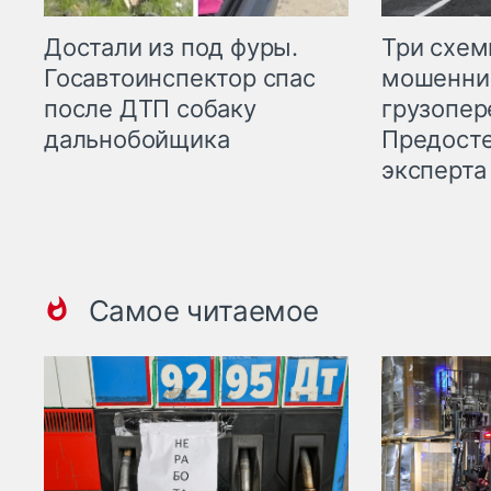
Три схе
Достали из под фуры.
мошенни
Госавтоинспектор спас
грузопер
после ДТП собаку
Предост
дальнобойщика
эксперта
Самое читаемое