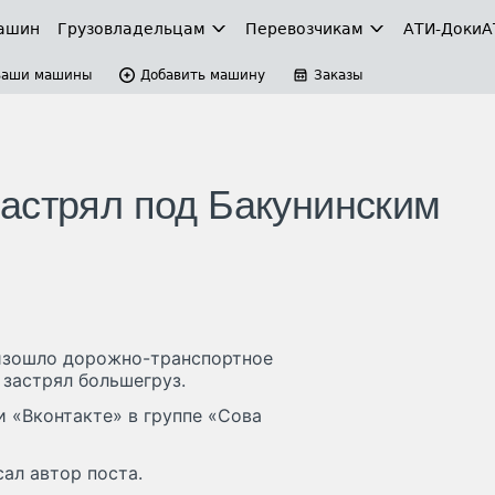
ашин
Грузовладельцам
Перевозчикам
АТИ-Доки
А
Ваши машины
Добавить машину
Заказы
астрял под Бакунинским
оизошло дорожно-транспортное
застрял большегруз.
 «Вконтакте» в группе «Сова
сал автор поста.