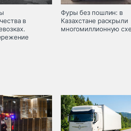
мы
Фуры без пошлин: в
чества в
Казахстане раскрыли
евозках.
многомиллионную сх
ережение