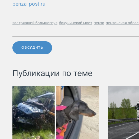
penza-post.ru
застрявший большегруз
бакунинский мост
пенза
пензенская облас
ОБСУДИТЬ
Публикации по теме