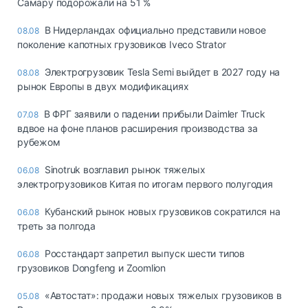
Самару подорожали на 51 %
В Нидерландах официально представили новое
08.08
поколение капотных грузовиков Iveco Strator
Электрогрузовик Tesla Semi выйдет в 2027 году на
08.08
рынок Европы в двух модификациях
В ФРГ заявили о падении прибыли Daimler Truck
07.08
вдвое на фоне планов расширения производства за
рубежом
Sinotruk возглавил рынок тяжелых
06.08
электрогрузовиков Китая по итогам первого полугодия
Кубанский рынок новых грузовиков сократился на
06.08
треть за полгода
Росстандарт запретил выпуск шести типов
06.08
грузовиков Dongfeng и Zoomlion
«Автостат»: продажи новых тяжелых грузовиков в
05.08