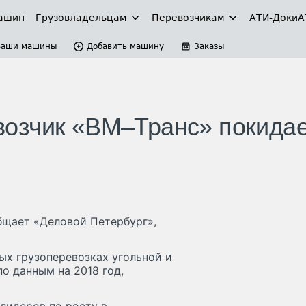
ашин
Грузовладельцам
Перевозчикам
АТИ-Доки
А
Ваши машины
Добавить машину
Заказы
озчик «ВМ–Транс» покида
бщает «Деловой Петербург»,
х грузоперевозках угольной и
о данным на 2018 год,