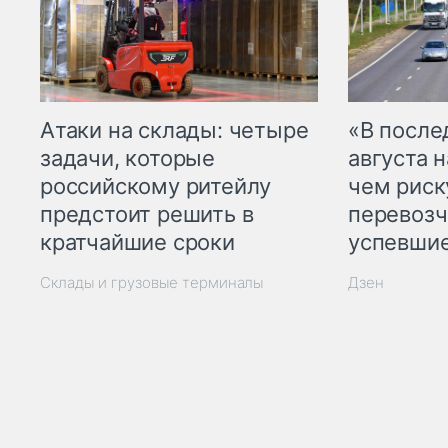
Атаки на склады: четыре
«В посл
задачи, которые
августа н
российскому ритейлу
чем рис
предстоит решить в
перевозч
кратчайшие сроки
успевшие
Склады и грузовые терминалы
Дзен