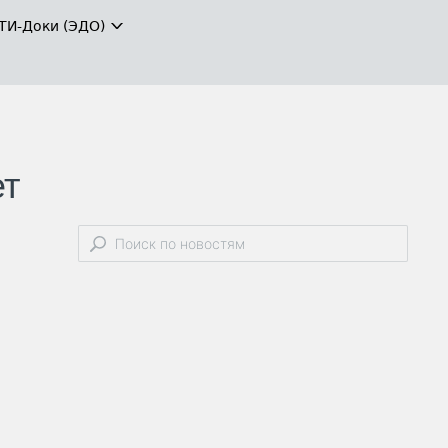
ТИ-Доки (ЭДО)
ет