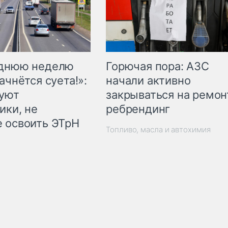
Горючая пора: АЗС
еднюю неделю
начали активно
ачнётся суета!»:
закрываться на ремон
куют
ребрендинг
ики, не
 освоить ЭТрН
Топливо, масла и автохимия