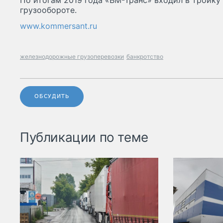
По итогам 2019 года «ВМ-Транс» входил в тройку
грузообороте.
www.kommersant.ru
железнодорожные грузоперевозки
банкротство
ОБСУДИТЬ
Публикации по теме