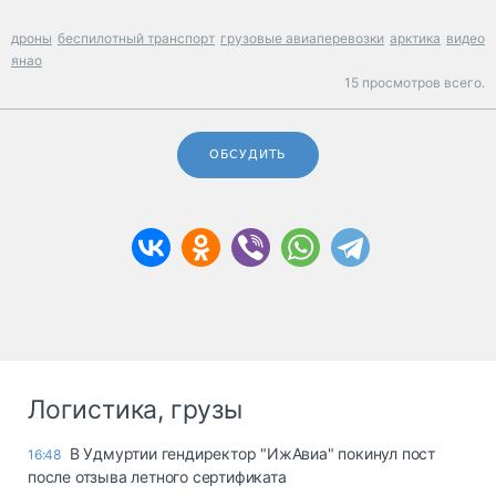
дроны
беспилотный транспорт
грузовые авиаперевозки
арктика
видео
янао
15 просмотров всего.
ОБСУДИТЬ
Логистика, грузы
В Удмуртии гендиректор "ИжАвиа" покинул пост
16:48
после отзыва летного сертификата