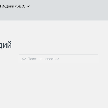
ТИ-Доки (ЭДО)
дий