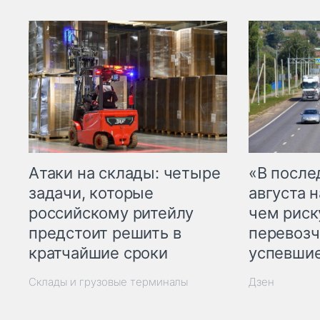
Атаки на склады: четыре
«В посл
задачи, которые
августа н
российскому ритейлу
чем рис
предстоит решить в
перевозч
кратчайшие сроки
успевшие
Склады и грузовые терминалы
Дзен