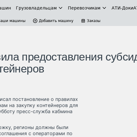
ашин
Грузовладельцам
Перевозчикам
АТИ-Доки
А
Ваши машины
Добавить машину
Заказы
ила предоставления субси
нтейнеров
сал постановление о правилах
ам на закупку контейнеров для
убботу пресс-служба кабмина
ержку, регионы должны были
соглашения с операторами по