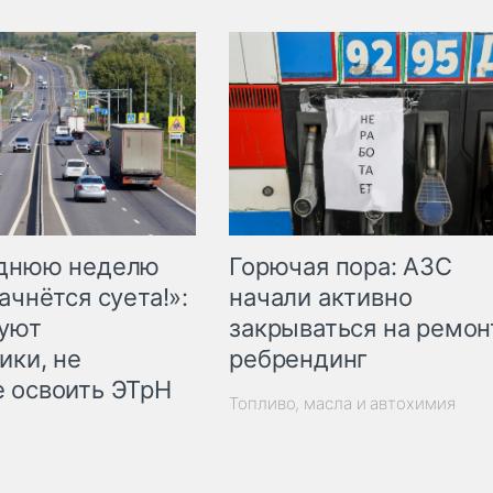
Горючая пора: АЗС
еднюю неделю
начали активно
ачнётся суета!»:
закрываться на ремон
куют
ребрендинг
ики, не
 освоить ЭТрН
Топливо, масла и автохимия