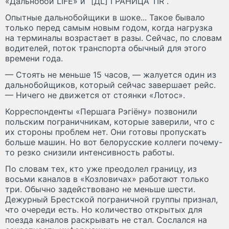
«Дальнобой LIFE» и “[ДL] ГРАНИЦА TIR“.
Опытные дальнобойщики в шоке... Такое бывало
только перед самым новым годом, когда нагрузка
на терминалы возрастает в разы. Сейчас, по словам
водителей, поток транспорта обычный для этого
времени года.
— Стоять не меньше 15 часов, — жалуется один из
дальнобойщиков, который сейчас завершает рейс.
— Ничего не движется от стоянки «Лотос».
Корреспонденты «Першага Рэгіёну» позвонили
польским пограничникам, которые заверили, что с
их стороны проблем нет. Они готовы пропускать
больше машин. Но вот белорусские коллеги почему-
то резко снизили интенсивность работы.
По словам тех, кто уже преодолел границу, из
восьми каналов в «Козловичах» работают только
три. Обычно задействовано не меньше шести.
Дежурный Брестской пограничной группы признал,
что очереди есть. Но количество открытых для
поезда каналов раскрывать не стал. Сослался на