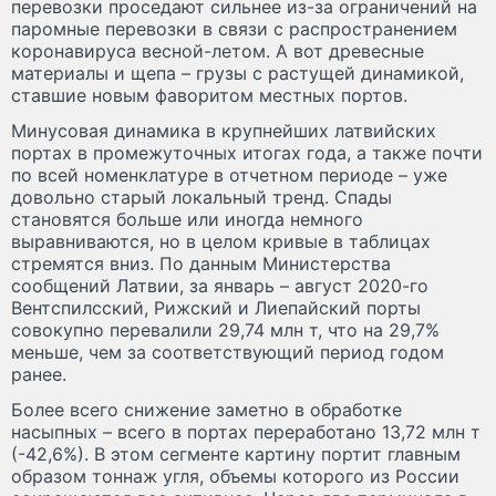
перевозки проседают сильнее из-за ограничений на
паромные перевозки в связи с распространением
коронавируса весной-летом. А вот древесные
материалы и щепа – грузы с растущей динамикой,
ставшие новым фаворитом местных портов.
Минусовая динамика в крупнейших латвийских
портах в промежуточных итогах года, а также почти
по всей номенклатуре в отчетном периоде – уже
довольно старый локальный тренд. Спады
становятся больше или иногда немного
выравниваются, но в целом кривые в таблицах
стремятся вниз. По данным Министерства
сообщений Латвии, за январь – август 2020-го
Вентспилсский, Рижский и Лиепайский порты
совокупно перевалили 29,74 млн т, что на 29,7%
меньше, чем за соответствующий период годом
ранее.
Более всего снижение заметно в обработке
насыпных – всего в портах переработано 13,72 млн т
(-42,6%). В этом сегменте картину портит главным
образом тоннаж угля, объемы которого из России