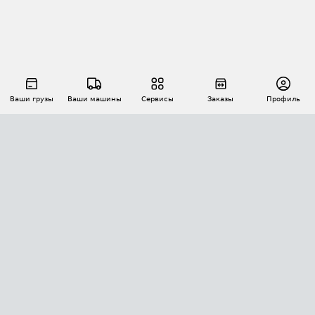
Ваши грузы
Ваши машины
Сервисы
Заказы
Профиль
АВТОМАТИЗАЦИЯ ПЕРЕВОЗОК
Площадки
Заказы
Торги
Тендеры
АТИ-Доки
GPS-мониторинг
АТИ Мессенджер
Цепочки грузов
API ATI.SU
ПОЛЕЗНОЕ
Расчет расстояний
БЕЗОПАСНОСТЬ
Академия ATI.SU