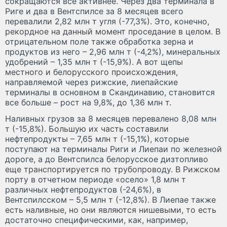
сокращаются все активнее. Через два терминала в
Риге и два в Вентспилсе за 8 месяцев всего
перевалили 2,82 млн т угля (-77,3%). Это, конечно,
рекордное на данный момент проседание в целом. В
отрицательном поле также обработка зерна и
продуктов из него – 2,96 млн т (-4,2%), минеральных
удобрений – 1,35 млн т (-15,9%). А вот щепы
местного и белорусского происхождения,
направляемой через рижские, лиепайские
терминалы в основном в Скандинавию, становится
все больше – рост на 9,8%, до 1,36 млн т.
Наливных грузов за 8 месяцев перевалено 8,08 млн
т (-15,8%). Большую их часть составили
нефтепродукты – 7,65 млн т (-15,1%), которые
поступают на терминалы Риги и Лиепаи по железной
дороге, а до Вентспилса белорусское дизтопливо
еще транспортируется по трубопроводу. В Рижском
порту в отчетном периоде «осело» 1,8 млн т
различных нефтепродуктов (-24,6%), в
Вентспилсском – 5,5 млн т (-12,8%). В Лиепае также
есть наливные, но они являются нишевыми, то есть
достаточно специфическими, как, например,