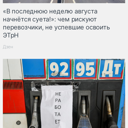
«В последнюю неделю августа
начнётся суета!»: чем рискуют
перевозчики, не успевшие освоить
ЭТрН
Дзен