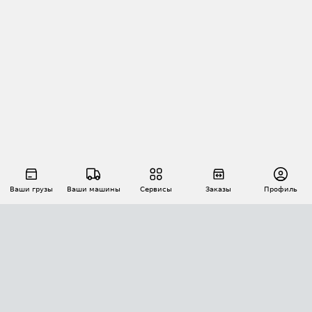
Ваши грузы
Ваши машины
Сервисы
Заказы
Профиль
АВТОМАТИЗАЦИЯ ПЕРЕВОЗОК
Площадки
Заказы
Торги
Тендеры
АТИ-Доки
GPS-мониторинг
АТИ Мессенджер
Цепочки грузов