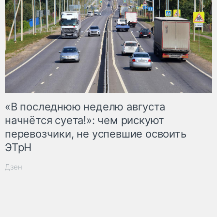
«В последнюю неделю августа
начнётся суета!»: чем рискуют
перевозчики, не успевшие освоить
ЭТрН
Дзен