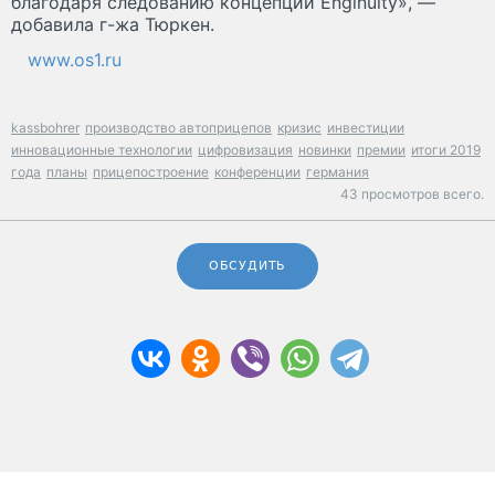
благодаря следованию концепции Enginuity», —
добавила г-жа Тюркен.
www.os1.ru
kassbohrer
производство автоприцепов
кризис
инвестиции
инновационные технологии
цифровизация
новинки
премии
итоги 2019
года
планы
прицепостроение
конференции
германия
43 просмотров всего.
ОБСУДИТЬ