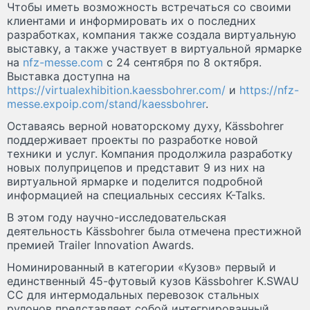
Чтобы иметь возможность встречаться со своими
клиентами и информировать их о последних
разработках, компания также создала виртуальную
выставку, а также участвует в виртуальной ярмарке
на
nfz-messe.com
с 24 сентября по 8 октября.
Выставка доступна на
https://virtualexhibition.kaessbohrer.com/
и
https://nfz-
messe.expoip.com/stand/kaessbohrer
.
Оставаясь верной новаторскому духу, Kässbohrer
поддерживает проекты по разработке новой
техники и услуг. Компания продолжила разработку
новых полуприцепов и представит 9 из них на
виртуальной ярмарке и поделится подробной
информацией на специальных сессиях K-Talks.
В этом году научно-исследовательская
деятельность Kässbohrer была отмечена престижной
премией Trailer Innovation Awards.
Номинированный в категории «Кузов» первый и
единственный 45-футовый кузов Kässbohrer K.SWAU
CC для интермодальных перевозок стальных
рулонов представляет собой интегрированный