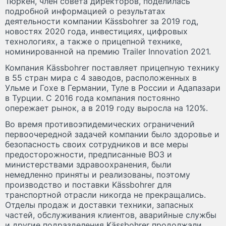
Тюркен, член совета директоров, поделилась
подробной информацией о результатах
деятельности компании Kässbohrer за 2019 год,
новостях 2020 года, инвестициях, цифровых
технологиях, а также о прицепной технике,
номинированной на премию Trailer Innovation 2021.
Компания Kässbohrer поставляет прицепную технику
в 55 стран мира с 4 заводов, расположенных в
Ульме и Гохе в Германии, Туле в России и Адапазари
в Турции. С 2016 года компания постоянно
опережает рынок, а в 2019 году выросла на 120%.
Во время противоэпидемических ограничений
первоочередной задачей компании было здоровье и
безопасность своих сотрудников и все меры
предосторожности, предписанные ВОЗ и
министерствами здравоохранения, были
немедленно приняты и реализованы, поэтому
производство и поставки Kässbohrer для
транспортной отрасли никогда не прекращались.
Отделы продаж и доставки техники, запасных
частей, обслуживания клиентов, аварийные службы
и другие подразделения Kässbohrer продолжали