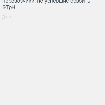
перевозчики, не успевшие освоить
ЭТрН
Дзен