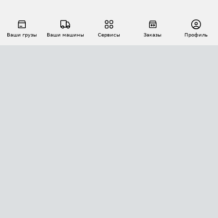
Ваши грузы
Ваши машины
Сервисы
Заказы
Профиль
АВТОМАТИЗАЦИЯ ПЕРЕВОЗОК
Площадки
Заказы
Торги
Тендеры
АТИ-Доки
GPS-мониторинг
АТИ Мессенджер
Цепочки грузов
API ATI.SU
ПОЛЕЗНОЕ
Расчет расстояний
БЕЗОПАСНОСТЬ
Академия ATI.SU
ATI.SU о безопасности
Звезды ATI.SU на вашем сайте
КОНТАКТЫ И ТАРИФЫ
Памятка по проверке контрагентов
Индекс ATI.SU FTL РФ
О системе ATI.SU
Светофор+