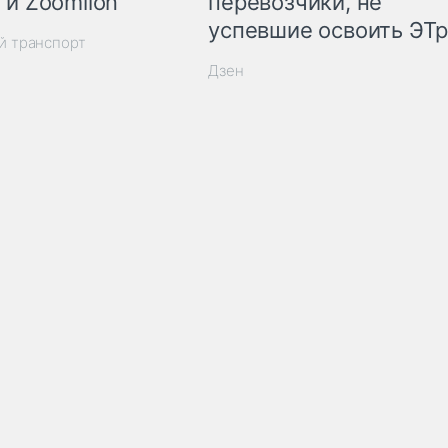
 и Zoomlion
перевозчики, не
успевшие освоить ЭТ
й транспорт
Дзен