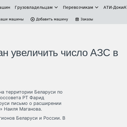
ашин
Грузовладельцам
Перевозчикам
АТИ-Доки
А
Ваши машины
Добавить машину
Заказы
ан увеличить число АЗС в
на территории Беларуси по
Госсовета РТ Фарид
руси письмо о расширении
» Наиля Маганова.
ионов Беларуси и России. В