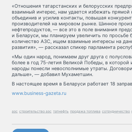
«Отношения татарстанских и белорусских предпр
взаимный интерес, нам удается избежать прямой 
объединив и усилив контакты, повышая конкурен
производителей на мировом рынке. Шинное произ
нефтепродуктов, — все это в поле внимания пред
и Беларуси, мы планируем увеличить по просьбе
количество АЗС, ищем взаимные интересы на дан
развития», — рассказал спикер парламента респу
«Мы один народ, понимаем друг друга с полуслова
более в год 75-летия Великой Победы, в которой 
народы понесли невосполнимые утраты. Договорил
дальше», — добавил Мухаметшин.
В настоящее время в Беларуси работает 18 запра
www.business-gazeta.ru
азс
строительство азс
татнефть
продажа топлива
сотрудничество