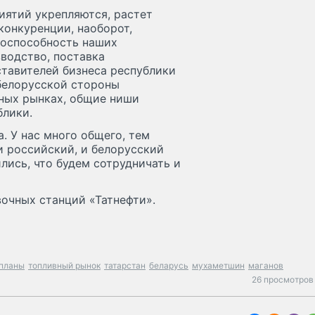
иятий укрепляются, растет
конкуренции, наоборот,
тоспособность наших
водство, поставка
ставителей бизнеса республики
 белорусской стороны
ных рынках, общие ниши
блики.
. У нас много общего, тем
и российский, и белорусский
ись, что будем сотрудничать и
вочных станций «Татнефти».
планы
топливный рынок
татарстан
беларусь
мухаметшин
маганов
26 просмотров 