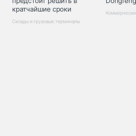
Dongfeng
предстоит решить в
кратчайшие сроки
Коммерчески
Склады и грузовые терминалы