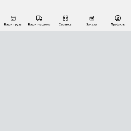
Ваши грузы
Ваши машины
Сервисы
Заказы
Профиль
АВТОМАТИЗАЦИЯ ПЕРЕВОЗОК
Площадки
Заказы
Торги
Тендеры
АТИ-Доки
GPS-мониторинг
АТИ Мессенджер
Цепочки грузов
API ATI.SU
ПОЛЕЗНОЕ
Расчет расстояний
БЕЗОПАСНОСТЬ
Академия ATI.SU
ATI.SU о безопасности
Звезды ATI.SU на вашем сайте
КОНТАКТЫ И ТАРИФЫ
Памятка по проверке контрагентов
Индекс ATI.SU FTL РФ
О системе ATI.SU