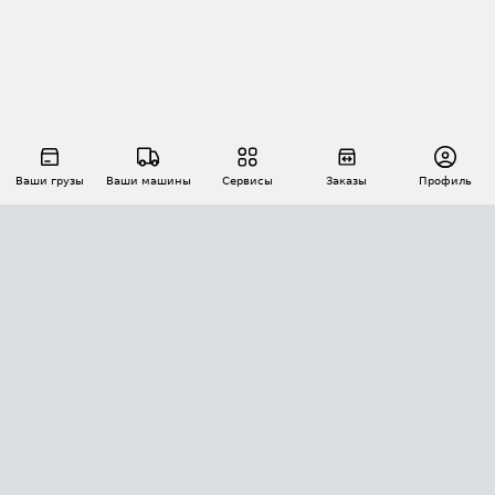
Ваши грузы
Ваши машины
Сервисы
Заказы
Профиль
АВТОМАТИЗАЦИЯ ПЕРЕВОЗОК
Площадки
Заказы
Торги
Тендеры
АТИ-Доки
GPS-мониторинг
АТИ Мессенджер
Цепочки грузов
API ATI.SU
ПОЛЕЗНОЕ
Расчет расстояний
БЕЗОПАСНОСТЬ