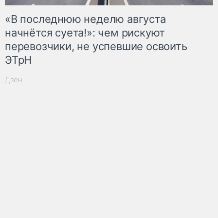
«В последнюю неделю августа
начнётся суета!»: чем рискуют
перевозчики, не успевшие освоить
ЭТрН
Дзен