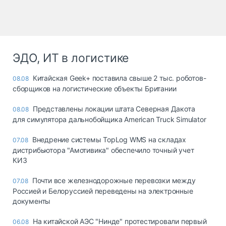
ЭДО, ИТ в логистике
Китайская Geek+ поставила свыше 2 тыс. роботов-
08.08
сборщиков на логистические объекты Британии
Представлены локации штата Северная Дакота
08.08
для симулятора дальнобойщика American Truck Simulator
Внедрение системы TopLog WMS на складах
07.08
дистрибьютора "Амотивика" обеспечило точный учет
КИЗ
Почти все железнодорожные перевозки между
07.08
Россией и Белоруссией переведены на электронные
документы
На китайской АЭС "Нинде" протестировали первый
06.08