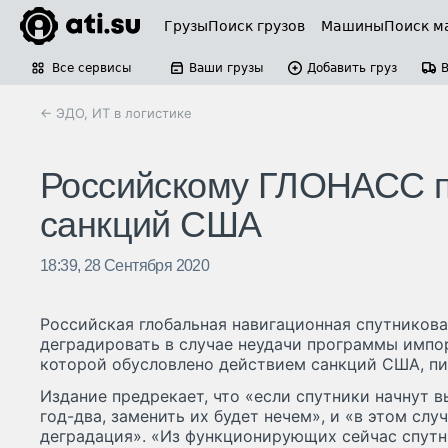
Грузы
Поиск грузов
Машины
Поиск м
Все сервисы
Ваши грузы
Добавить груз
← ЭДО, ИТ в логистике
Российскому ГЛОНАСС п
санкций США
18:39, 28 Сентября 2020
Российская глобальная навигационная спутников
деградировать в случае неудачи программы импо
которой обусловлено действием санкций США, пи
Издание предрекает, что «если спутники начнут 
год-два, заменить их будет нечем», и «в этом слу
деградация». «Из функционирующих сейчас спутни