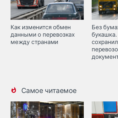
Как изменится обмен
Без бума
данными о перевозках
букашка.
между странами
сохрани
перевоз
докумен
Самое читаемое