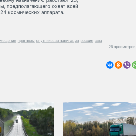
евому назначению работают 23,
мы, предполагающего охват всей
24 космических аппарата.
амещение
прогнозы
спутниковая навигация
россия
сша
25 просмотров 