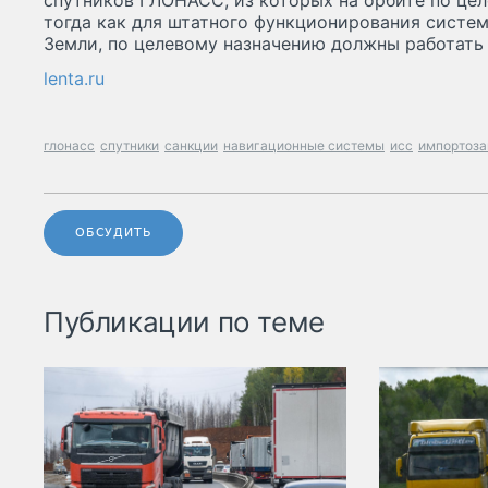
спутников ГЛОНАСС, из которых на орбите по цел
тогда как для штатного функционирования систе
Земли, по целевому назначению должны работать 
lenta.ru
глонасс
спутники
санкции
навигационные системы
исс
импортоз
ОБСУДИТЬ
Публикации по теме