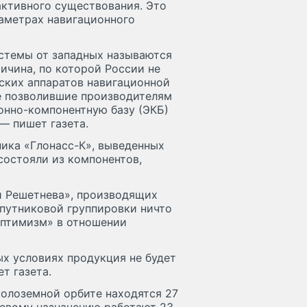
активного существования. Это
раметрах навигационного
стемы от западных называются
чина, по которой России не
ских аппаратов навигационной
е позволившие производителям
онно-компонентную базу (ЭКБ)
— пишет газета.
ника «Глонасс-К», выведенных
 состояли из компонентов,
 Решетнева», производящих
спутниковой группировки ничто
оптимизм» в отношении
ых условиях продукция не будет
т газета.
колоземной орбите находятся 27