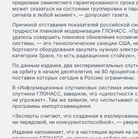
пределами семилетнего гарантированного срока 
может сказаться на состоянии группировки и па
сигнала в любой момент», — допускает газета.
Причиной отставания показателей российской си
трудности плановой модернизации ГЛОНАСС. «При
удалось совершить плановое обновление космиче
системы, — это технологические санкции США, н
бортового оборудования закупить нужную электр
категории Space, то есть радиационно стойкую», 
По данным издания, два экспериментальных спут
на орбиту в начале десятилетия, на 80 процентов
поставки которых сегодня в Россию ограничены.
В «Информационных спутниковых системах имени
спутники ГЛОНАСС, заверили, что «целостности 
не угрожает». Там же заявили, что «испытывают 
программы импортозамещения.
«Эксперты считают, что созданная в изолированн
ни передовой, ни конкурентоспособной», — уверяе
Издание напоминает, что в настоящее время на о