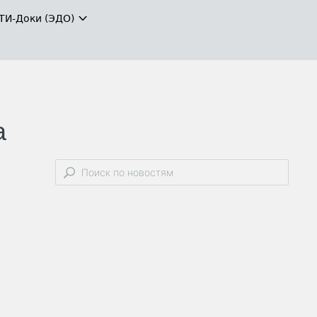
ТИ-Доки (ЭДО)
а