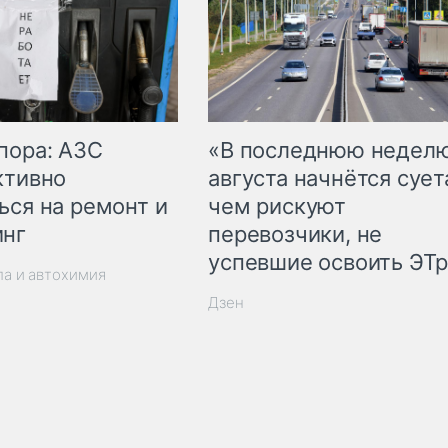
пора: АЗС
«В последнюю недел
ктивно
августа начнётся суета
ься на ремонт и
чем рискуют
инг
перевозчики, не
успевшие освоить ЭТ
ла и автохимия
Дзен