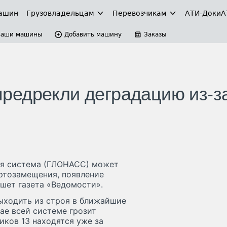
ашин
Грузовладельцам
Перевозчикам
АТИ-Доки
А
Ваши машины
Добавить машину
Заказы
редрекли деградацию из-з
ая система (ГЛОНАСС) может
ртозамещения, появление
шет газета «Ведомости».
выходить из строя в ближайшие
чае всей системе грозит
ков 13 находятся уже за