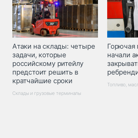
Горючая 
Атаки на склады: четыре
начали а
задачи, которые
закрыват
российскому ритейлу
ребренд
предстоит решить в
кратчайшие сроки
Топливо, мас
Склады и грузовые терминалы