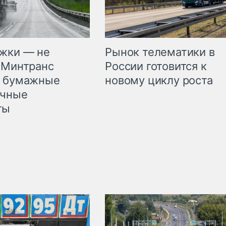
жки — не
Рынок телематики в
 Минтранс
России готовится к
л бумажные
новому циклу роста
очные
ты