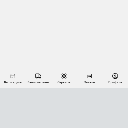
Ваши грузы
Ваши машины
Сервисы
Заказы
Профиль
АВТОМАТИЗАЦИЯ ПЕРЕВОЗОК
Площадки
Заказы
Торги
Тендеры
АТИ-Доки