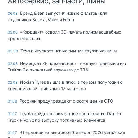
Автосервис, запчасти, шины
Бренд Eisen выпустил новые фильтры для
06.08
грузовиков Scania, Volvo и Foton
«Кордиант» освоил 3D-печать полномасштабных
05.08
прототипов шин
Toyo выпускает новые зимние грузовые шины
03.08
Немецкая ZF презентовала тяжелую трансмиссию
02.08
TraXon 2 с экономией горючего до 73%
Nokian Tyres вышла в плюс в первом полугодии с
02.08
операционной прибылью 17 млн евро
Россиян предупреждают о росте цен на СТО
01.08
Toyota войдет в совместное предприятие Daimler
31.07
Truck и Volvo по выпуску топливных элементов
В Германии на выставке Steinexpo 2026 китайская
31.07