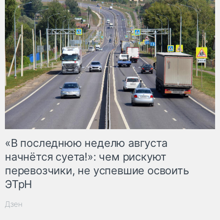
«В последнюю неделю августа
начнётся суета!»: чем рискуют
перевозчики, не успевшие освоить
ЭТрН
Дзен