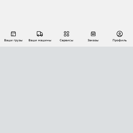
Ваши грузы
Ваши машины
Сервисы
Заказы
Профиль
АВТОМАТИЗАЦИЯ ПЕРЕВОЗОК
Площадки
Заказы
Торги
Тендеры
АТИ-Доки
GPS-мониторинг
АТИ Мессенджер
Цепочки грузов
API ATI.SU
ПОЛЕЗНОЕ
Расчет расстояний
БЕЗОПАСНОСТЬ
Академия ATI.SU