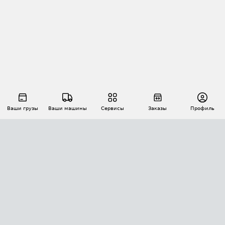
Ваши грузы
Ваши машины
Сервисы
Заказы
Профиль
АВТОМАТИЗАЦИЯ ПЕРЕВОЗОК
Площадки
Заказы
Торги
Тендеры
АТИ-Доки
GPS-мониторинг
АТИ Мессенджер
Цепочки грузов
API ATI.SU