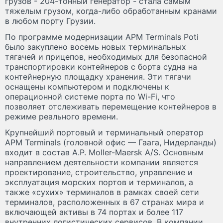
грузов - 204-тонный генератор - стала самым
тяжелым грузом, когда-либо обработанным кранами
в любом порту Грузии.
По программе модернизации APM Terminals Poti
было закуплено восемь новых терминальных
тягачей и прицепов, необходимых для безопасной
транспортировки контейнеров с борта судна на
контейнерную площадку хранения. Эти тягачи
оснащены компьютером и подключены к
операционной системе порта по Wi-Fi, что
позволяет отслеживать перемещение контейнеров в
режиме реального времени.
Крупнейший портовый и терминальный оператор
APM Terminals (головной офис — Гаага, Нидерланды)
входит в состав A.P. Moller-Maersk A/S. Основным
направлением деятельности компании является
проектирование, строительство, управление и
эксплуатация морских портов и терминалов, а
также «сухих» терминалов в рамках своей сети
терминалов, расположенных в 67 странах мира и
включающей активы в 74 портах и более 117
внутренних логистических сервисов. В компании