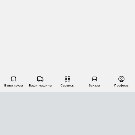
Ваши грузы
Ваши машины
Сервисы
Заказы
Профиль
АВТОМАТИЗАЦИЯ ПЕРЕВОЗОК
Площадки
Заказы
Торги
Тендеры
АТИ-Доки