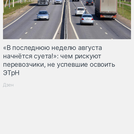
«В последнюю неделю августа
начнётся суета!»: чем рискуют
перевозчики, не успевшие освоить
ЭТрН
Дзен