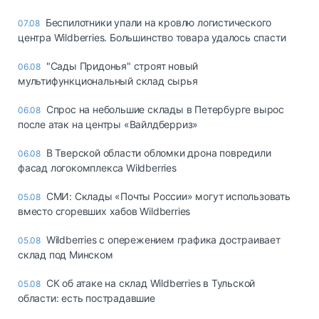
Беспилотники упали на кровлю логистического
07.08
центра Wildberries. Большинство товара удалось спасти
"Сады Придонья" строят новый
06.08
мультифункциональный склад сырья
Спрос на небольшие склады в Петербурге вырос
06.08
после атак на центры «Вайлдберриз»
В Тверской области обломки дрона повредили
06.08
фасад логокомплекса Wildberries
СМИ: Склады «Почты России» могут использовать
05.08
вместо сгоревших хабов Wildberries
Wildberries с опережением графика достраивает
05.08
склад под Минском
СК об атаке на склад Wildberries в Тульской
05.08
области: есть пострадавшие