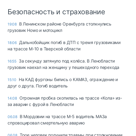
Безопасность и страхование
В Ленинском районе Оренбурга столкнулись
19:08
грузовик Howo и мотоцикл
Дальнобойщик погиб в ДТП с тремя грузовиками
18:06
на трассе М-10 в Тверской области
За секунду затянуло под колёса. В Ленобласти
16:55
грузовик наехал на женщину у пешеходного перехода
На КАД фургоны бились о КАМАЗ, ограждение и
15:10
друг о друга. Погиб водитель
Огромная пробка скопилась на трассе «Кола» из-
14:08
за аварии с фурой в Ленобласти
В Мордовии на трассе М-5 водитель МАЗа
06.08
спровоцировал смертельную аварию
Трое человек получили травмы при столкновении
06.08