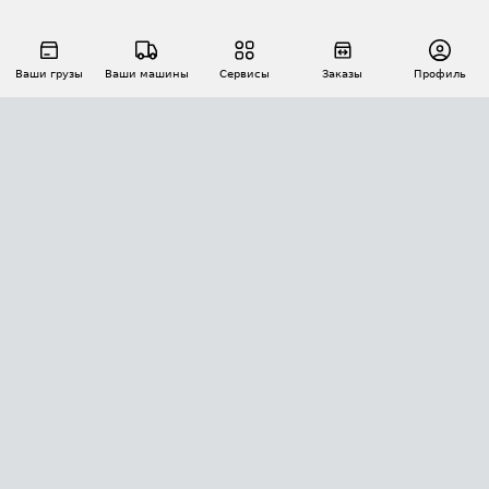
Ваши грузы
Ваши машины
Сервисы
Заказы
Профиль
АВТОМАТИЗАЦИЯ ПЕРЕВОЗОК
Площадки
Заказы
Торги
Тендеры
АТИ-Доки
GPS-мониторинг
АТИ Мессенджер
Цепочки грузов
API ATI.SU
ПОЛЕЗНОЕ
Расчет расстояний
БЕЗОПАСНОСТЬ
Академия ATI.SU
ATI.SU о безопасности
Звезды ATI.SU на вашем сайте
КОНТАКТЫ И ТАРИФЫ
Памятка по проверке контрагентов
Индекс ATI.SU FTL РФ
О системе ATI.SU
Светофор+
Средние ставки
ИНФОРМАЦИЯ